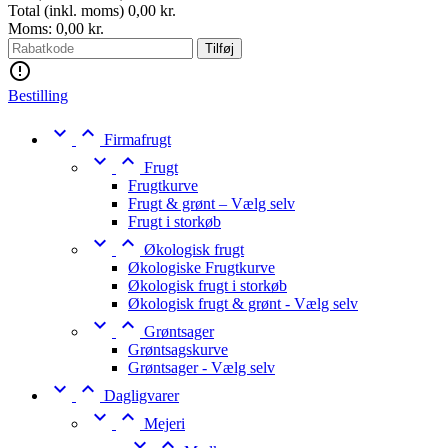
Total (inkl. moms)
0,00 kr.
Moms:
0,00 kr.
Tilføj

Bestilling


Firmafrugt


Frugt
Frugtkurve
Frugt & grønt – Vælg selv
Frugt i storkøb


Økologisk frugt
Økologiske Frugtkurve
Økologisk frugt i storkøb
Økologisk frugt & grønt - Vælg selv


Grøntsager
Grøntsagskurve
Grøntsager - Vælg selv


Dagligvarer


Mejeri

