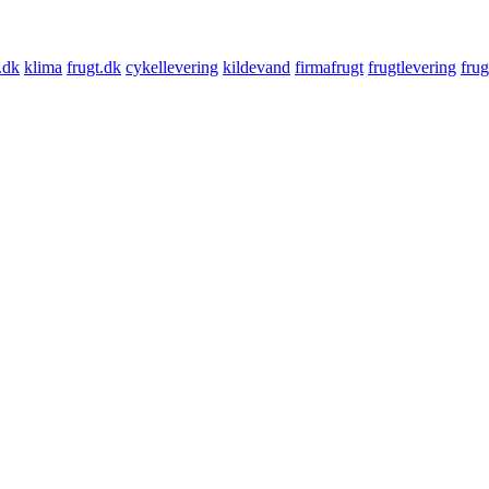
.dk
klima
frugt.dk
cykellevering
kildevand
firmafrugt
frugtlevering
frug