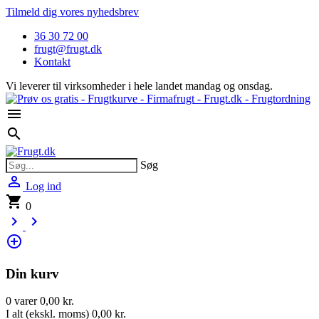
Tilmeld dig vores nyhedsbrev
36 30 72 00
frugt@frugt.dk
Kontakt
Vi leverer til virksomheder i hele landet mandag og onsdag.

search
Søg

Log ind
shopping_cart
0
keyboard_arrow_right
keyboard_arrow_right
control_point
Din kurv
0 varer
0,00 kr.
I alt (ekskl. moms)
0,00 kr.