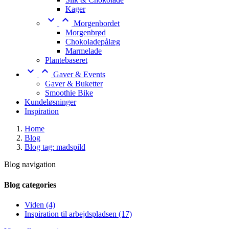
Kager


Morgenbordet
Morgenbrød
Chokoladepålæg
Marmelade
Plantebaseret


Gaver & Events
Gaver & Buketter
Smoothie Bike
Kundeløsninger
Inspiration
Home
Blog
Blog tag: madspild
Blog navigation
Blog categories
Viden (4)
Inspiration til arbejdspladsen (17)