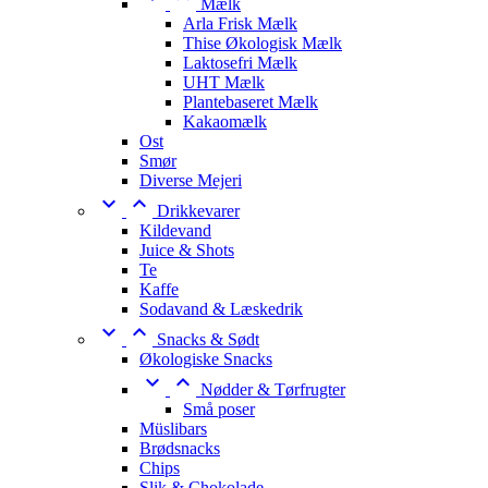
Mælk
Arla Frisk Mælk
Thise Økologisk Mælk
Laktosefri Mælk
UHT Mælk
Plantebaseret Mælk
Kakaomælk
Ost
Smør
Diverse Mejeri


Drikkevarer
Kildevand
Juice & Shots
Te
Kaffe
Sodavand & Læskedrik


Snacks & Sødt
Økologiske Snacks


Nødder & Tørfrugter
Små poser
Müslibars
Brødsnacks
Chips
Slik & Chokolade