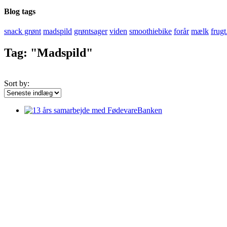
Blog tags
snack grønt
madspild
grøntsager
viden
smoothiebike
forår
mælk
frugt
Tag: "Madspild"
Sort by: