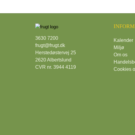
INFORM
3630 7200
Kalender
frugt@frugt.dk
Miljø
Herstedøstervej 25
Om os
2620 Albertslund
Handelsbe
CVR nr. 3944 4119
Cookies o