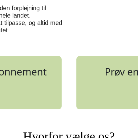
den forplejning til
hele landet.
at tilpasse, og altid med
tet.
abonnement
Prøv en
Hvorfor vælge os?