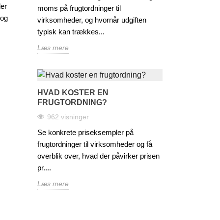
der
moms på frugtordninger til
 og
virksomheder, og hvornår udgiften
typisk kan trækkes...
Læs mere
HVAD KOSTER EN
FRUGTORDNING?
962 visninger
Se konkrete priseksempler på
frugtordninger til virksomheder og få
overblik over, hvad der påvirker prisen
pr....
Læs mere