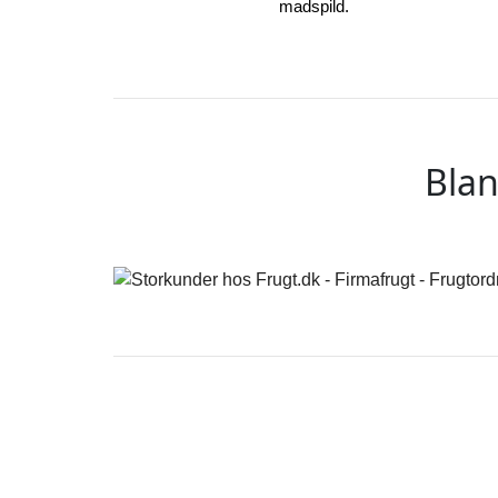
madspild.
Blan