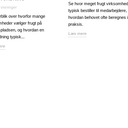
Se hvor meget frugt virksomhe
 visninger
typisk bestiller til medarbejdere,
rblik over hvorfor mange
hvordan behovet ofte beregnes i
mheder vælger frugt på
praksis.
spladsen, og hvordan en
Læs mere
dning typisk...
ere