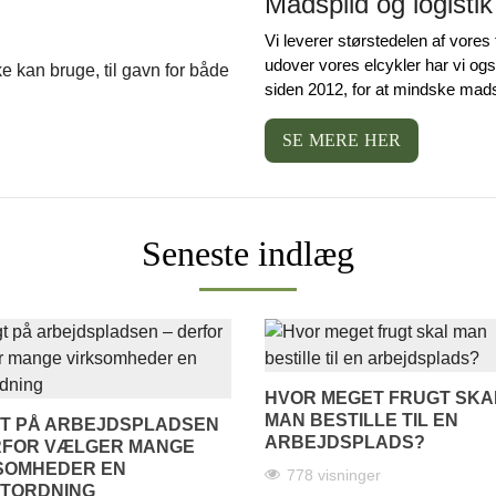
Madspild og logistik
Vi leverer størstedelen af vores 
udover vores elcykler har vi og
siden 2012, for at mindske mads
SE MERE HER
Seneste indlæg
HVOR MEGET FRUGT SKA
MAN BESTILLE TIL EN
T PÅ ARBEJDSPLADSEN
ARBEJDSPLADS?
RFOR VÆLGER MANGE
SOMHEDER EN
778 visninger
TORDNING