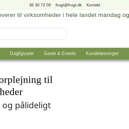
36 30 72 00
frugt@frugt.dk
Kontakt
leverer til virksomheder i hele landet mandag o
Dagligvarer
Gaver & Events
Kundeløsninger
orplejning til
heder
t og pålideligt