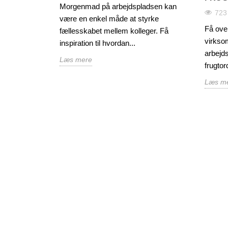
Morgenmad på arbejdspladsen kan
723
være en enkel måde at styrke
Få ove
fællesskabet mellem kolleger. Få
virkso
inspiration til hvordan...
arbejd
Læs mere
frugtor
Læs m