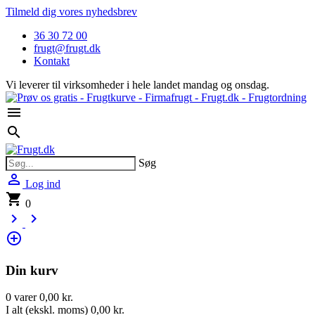
Tilmeld dig vores nyhedsbrev
36 30 72 00
frugt@frugt.dk
Kontakt
Vi leverer til virksomheder i hele landet mandag og onsdag.

search
Søg

Log ind
shopping_cart
0
keyboard_arrow_right
keyboard_arrow_right
control_point
Din kurv
0 varer
0,00 kr.
I alt (ekskl. moms)
0,00 kr.