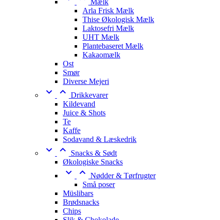
Mælk
Arla Frisk Mælk
Thise Økologisk Mælk
Laktosefri Mælk
UHT Mælk
Plantebaseret Mælk
Kakaomælk
Ost
Smør
Diverse Mejeri


Drikkevarer
Kildevand
Juice & Shots
Te
Kaffe
Sodavand & Læskedrik


Snacks & Sødt
Økologiske Snacks


Nødder & Tørfrugter
Små poser
Müslibars
Brødsnacks
Chips
Slik & Chokolade