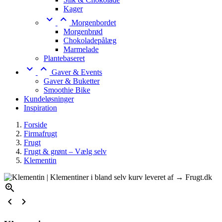
Kager


Morgenbordet
Morgenbrød
Chokoladepålæg
Marmelade
Plantebaseret


Gaver & Events
Gaver & Buketter
Smoothie Bike
Kundeløsninger
Inspiration
Forside
Firmafrugt
Frugt
Frugt & grønt – Vælg selv
Klementin


