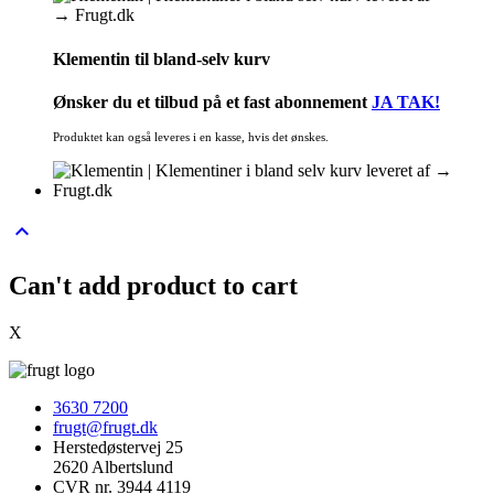
Klementin til bland-selv kurv
Ønsker du et tilbud på et
fast abonnement
JA TAK!
Produktet kan også leveres i en kasse, hvis det ønskes.
keyboard_arrow_up
Can't add product to cart
X
3630 7200
frugt@frugt.dk
Herstedøstervej 25
2620 Albertslund
CVR nr. 3944 4119