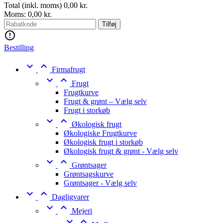
Total (inkl. moms)
0,00 kr.
Moms:
0,00 kr.
Tilføj

Bestilling


Firmafrugt


Frugt
Frugtkurve
Frugt & grønt – Vælg selv
Frugt i storkøb


Økologisk frugt
Økologiske Frugtkurve
Økologisk frugt i storkøb
Økologisk frugt & grønt - Vælg selv


Grøntsager
Grøntsagskurve
Grøntsager - Vælg selv


Dagligvarer


Mejeri

