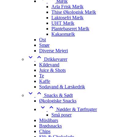
Mælk
Arla Frisk Mælk
Thise Økologisk Mælk
Laktosefri Mælk
UHT Mælk
Plantebaseret Mælk
Kakaomælk
Ost
Smør
Diverse Mejeri


Drikkevarer
Kildevand
Juice & Shots
Te
Kaffe
Sodavand & Læskedrik


Snacks & Sødt
Økologiske Snacks


Nødder & Tørfrugter
Små poser
Müslibars
Brødsnacks
Chips
Slik & Chokolade