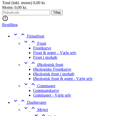
Total (inkl. moms)
0,00 kr.
Moms:
0,00 kr.
Tilføj

Bestilling


Firmafrugt


Frugt
Frugtkurve
Frugt & grønt – Vælg selv
Frugt i storkøb


Økologisk frugt
Økologiske Frugtkurve
Økologisk frugt i storkøb
Økologisk frugt & grønt - Vælg selv


Grøntsager
Grøntsagskurve
Grøntsager - Vælg selv


Dagligvarer


Mejeri

