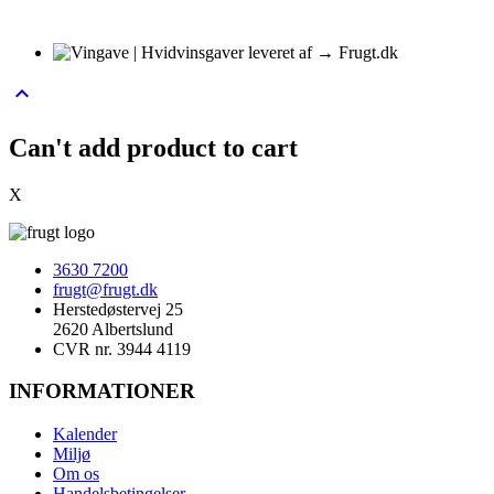
keyboard_arrow_up
Can't add product to cart
X
3630 7200
frugt@frugt.dk
Herstedøstervej 25
2620 Albertslund
CVR nr. 3944 4119
INFORMATIONER
Kalender
Miljø
Om os
Handelsbetingelser