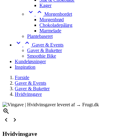
Kager


Morgenbordet
Morgenbrød
Chokoladepålæg
Marmelade
Plantebaseret


Gaver & Events
Gaver & Buketter
Smoothie Bike
Kundeløsninger
Inspiration
Forside
Gaver & Events
Gaver & Buketter
Hvidvinsgave



Hvidvinsgave