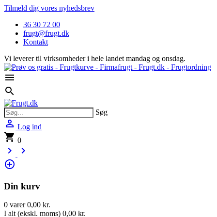
Tilmeld dig vores nyhedsbrev
36 30 72 00
frugt@frugt.dk
Kontakt
Vi leverer til virksomheder i hele landet mandag og onsdag.

search
Søg

Log ind
shopping_cart
0
keyboard_arrow_right
keyboard_arrow_right
control_point
Din kurv
0 varer
0,00 kr.
I alt (ekskl. moms)
0,00 kr.