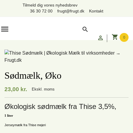
Tilmeld dig vores nyhedsbrev
36 30 72 00
frugt@frugt.dk
Kontakt

search
shopping_cart

0
Sødmælk, Øko
23,00 kr.
Ekskl. moms
Økologisk sødmælk fra Thise 3,5%,
1 liter
Jerseymælk fra Thise mejeri