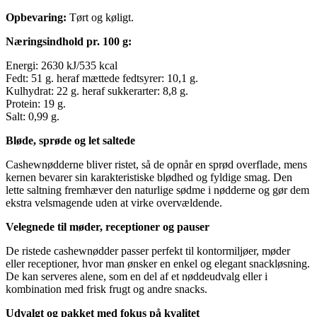
Opbevaring:
Tørt og køligt.
Næringsindhold pr. 100 g:
Energi: 2630 kJ/535 kcal
Fedt: 51 g. heraf mættede fedtsyrer: 10,1 g.
Kulhydrat: 22 g. heraf sukkerarter: 8,8 g.
Protein: 19 g.
Salt: 0,99 g.
Bløde, sprøde og let saltede
Cashewnødderne bliver ristet, så de opnår en sprød overflade, mens
kernen bevarer sin karakteristiske blødhed og fyldige smag. Den
lette saltning fremhæver den naturlige sødme i nødderne og gør dem
ekstra velsmagende uden at virke overvældende.
Velegnede til møder, receptioner og pauser
De ristede cashewnødder passer perfekt til kontormiljøer, møder
eller receptioner, hvor man ønsker en enkel og elegant snackløsning.
De kan serveres alene, som en del af et nøddeudvalg eller i
kombination med frisk frugt og andre snacks.
Udvalgt og pakket med fokus på kvalitet