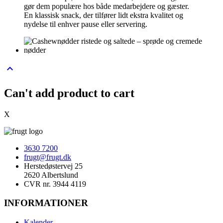
gør dem populære hos både medarbejdere og gæster.
En klassisk snack, der tilfører lidt ekstra kvalitet og
nydelse til enhver pause eller servering.
keyboard_arrow_up
Can't add product to cart
X
3630 7200
frugt@frugt.dk
Herstedøstervej 25
2620 Albertslund
CVR nr. 3944 4119
INFORMATIONER
Kalender