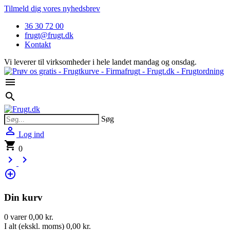
Tilmeld dig vores nyhedsbrev
36 30 72 00
frugt@frugt.dk
Kontakt
Vi leverer til virksomheder i hele landet mandag og onsdag.

search
Søg

Log ind
shopping_cart
0
keyboard_arrow_right
keyboard_arrow_right
control_point
Din kurv
0 varer
0,00 kr.
I alt (ekskl. moms)
0,00 kr.