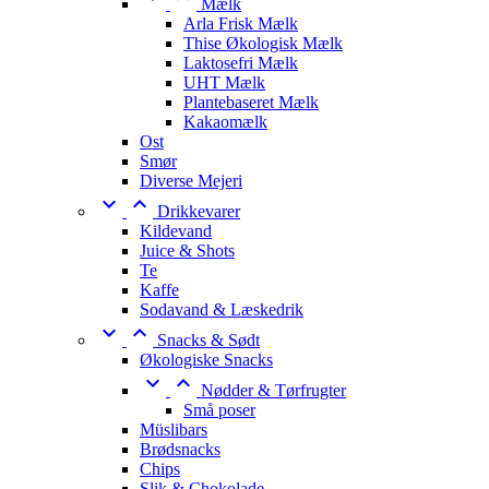
Mælk
Arla Frisk Mælk
Thise Økologisk Mælk
Laktosefri Mælk
UHT Mælk
Plantebaseret Mælk
Kakaomælk
Ost
Smør
Diverse Mejeri


Drikkevarer
Kildevand
Juice & Shots
Te
Kaffe
Sodavand & Læskedrik


Snacks & Sødt
Økologiske Snacks


Nødder & Tørfrugter
Små poser
Müslibars
Brødsnacks
Chips
Slik & Chokolade