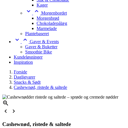
Kager


Morgenbordet
Morgenbrød
Chokoladepålæg
Marmelade
Plantebaseret


Gaver & Events
Gaver & Buketter
Smoothie Bike
Kundeløsninger
Inspiration
Forside
Dagligvarer
Snacks & Sødt
Cashewnød, ristede & saltede



Cashewnød, ristede & saltede