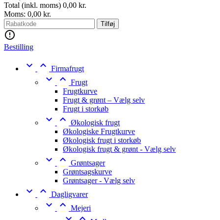
Total (inkl. moms)
0,00 kr.
Moms:
0,00 kr.
Tilføj

Bestilling


Firmafrugt


Frugt
Frugtkurve
Frugt & grønt – Vælg selv
Frugt i storkøb


Økologisk frugt
Økologiske Frugtkurve
Økologisk frugt i storkøb
Økologisk frugt & grønt - Vælg selv


Grøntsager
Grøntsagskurve
Grøntsager - Vælg selv


Dagligvarer


Mejeri

